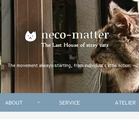
The movement always starting, from individual's little action.
ABOUT
SERVICE
ATELIER