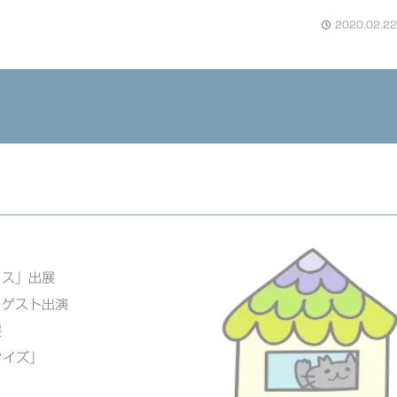
2020.02.22
ェス」出展
」ゲスト出演
展
クイズ」