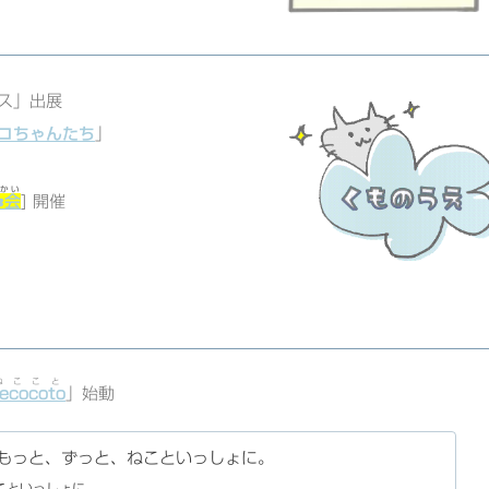
ス」出展
コちゃんたち
」
かい
☁会
] 開催
ねここと
ecocoto
」始動
 - もっと、ずっと、ねこといっしょに。
こといっしょに。