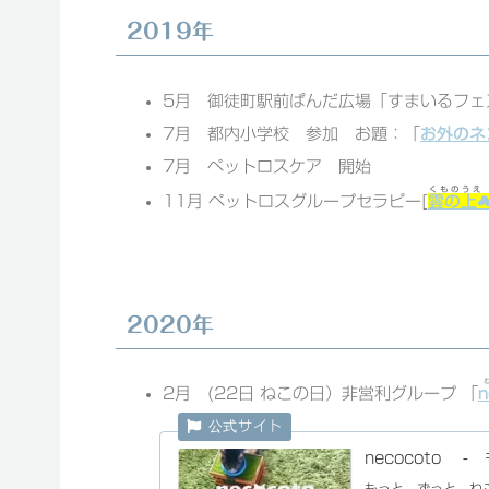
2019年
5月 御徒町駅前ぱんだ広場「すまいるフェ
7月 都内小学校 参加 お題：「
お外のネ
7月 ペットロスケア 開始
くものうえ 
11月 ペットロスグループセラピー[
雲の上
2020年
2月 (22日 ねこの日）非営利グループ 「
n
necocoto
もっと、ずっと、ね