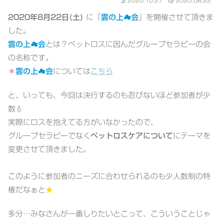
2020.10.27
2020.08.22
2020年8月22日(土)
に「
雲の上☁会
」を開催させて頂きま
した。
雲の上☁会
とは？ペットロスに因んだグループセラピーの会
の名称です。
＊
雲の上☁会
については
こちら
と、いっても、今回は決行するのも忍びないほど参加者が少
数💧
実際にロスを抱えてる方がいなかったので、
グループセラピーでなく
ペットロスケアについて
にテーマを
変更させて頂きました。
このように参加者のニーズに合わせられるのも少人数制の特
権だなぁと
★
多分…みなさんが一番しりたいとこって、こういうことじゃ