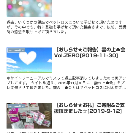
過去、いくつかの講座でペットロスについて学ばせて頂いたのです
が、その中でも、特に基礎を学ばせて頂いた協会さまで、以前、受講
時の感想を取り上げて頂きました。
【おしらせ★ご報告】雲の上☁会
neco-matter
Vol.ZERO[2019-11-30]
＊サイトリニューアルでミスって過去記事消してしまったので再アッ
プしてます。 タイトル通り、2019年11月30日に「雲の上☁会」をプ
レ開催させて頂きました。雲の上☁会とは？ペットロスに因んだグル
ープセラピーの会の名称です。＊雲の上☁...
【おしらせ★お礼】ご寄附&ご支
neco-matter
援頂きました☆[2019-9-12]