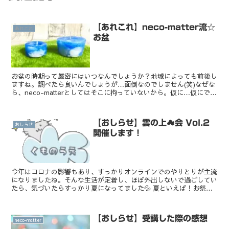
【あれこれ】neco-matter流☆
あれこれ
お盆
お盆の時期って厳密にはいつなんでしょうか？地域によっても前後し
ますね。調べたら良いんでしょうが…面倒なのでしません(笑)なぜな
ら、neco-matterとしてはそこに拘っていないから。仮に…仮にです
よ？私が、家族を残して逝っているとして「...
【おしらせ】雲の上☁会 Vol.2
おしらせ
開催します！
今年はコロナの影響もあり、すっかりオンラインでのやりとりが主流
になりましたね。そんな生活が定着し、ほぼ外出しないで過ごしてい
たら、気づいたらすっかり夏になってました💦 夏といえば！お祭
り！！！ワッショイ！ よっ！トロ♂くん、いなせだ...
【おしらせ】受講した際の感想
neco-matter