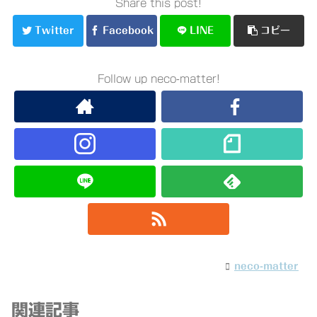
Share this post!
Twitter
Facebook
LINE
コピー
Follow up neco-matter!
neco-matter
関連記事