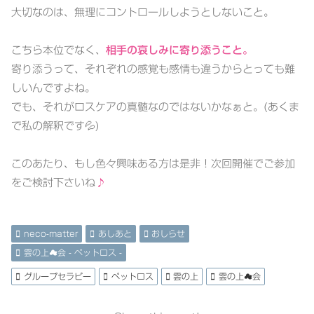
大切なのは、無理にコントロールしようとしないこと。
こちら本位でなく、
相手の哀しみに寄り添うこと。
寄り添うって、それぞれの感覚も感情も違うからとっても難
しいんですよね。
でも、それがロスケアの真髄なのではないかなぁと。(あくま
で私の解釈です💦)
このあたり、もし色々興味ある方は是非！次回開催でご参加
をご検討下さいね
♪
neco-matter
あしあと
おしらせ
雲の上☁会 - ペットロス -
グループセラピー
ペットロス
雲の上
雲の上☁会