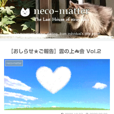
The movement always starting, from individual's little action.
【おしらせ★ご報告】雲の上☁会 Vol.2
neco-matter